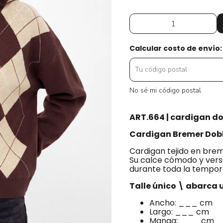
Calcular costo de envío:
No sé mi código postal
ART.664 | cardigan do
Cardigan Bremer Dobl
Cardigan tejido en brem
Su calce cómodo y versá
durante toda la tempo
Talle único \ abarca u
Ancho: ___ cm
Largo: ___ cm
Manga: ___ cm