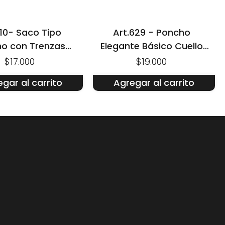
610- Saco Tipo
Art.629 - Poncho
o con Trenzas
Elegante Básico Cuello
Verticales
Alto Grueso
$17.000
$19.000
gar al carrito
Agregar al carrito