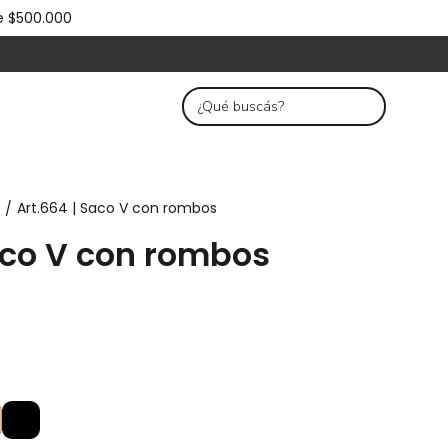
e $500.000
S
Art.664 | Saco V con rombos
/
aco V con rombos