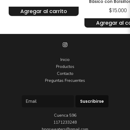
Básico con Bolsillo
Bremer
$15.000
Agregar al carrito
Agregar al ca
Inicio
Productos
Contacto
Preguntas Frecuentes
Suscribirse
Cuenca 596
1171233248
bngsweaters@gmail.com